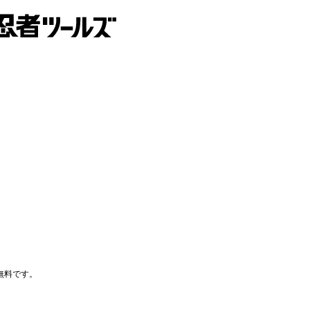
無料です。